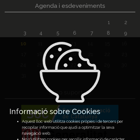
Agenda i esdeveniments
1
2
3
4
5
6
7
8
9
10
11
12
13
14
15
16
17
18
19
20
21
22
23
24
25
26
27
28
29
30
31
Amb suport de
Informació sobre Cookies
Aquest lloc web utilitza cookies pròpies i de tercers per
recopilar informació que ajudi a optimitzar la seva
navegació web.
No s'utilitzen cookies per recollir informació de caràcter