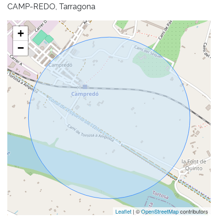
CAMP-REDO, Tarragona
+
−
Leaflet
| ©
OpenStreetMap
contributors