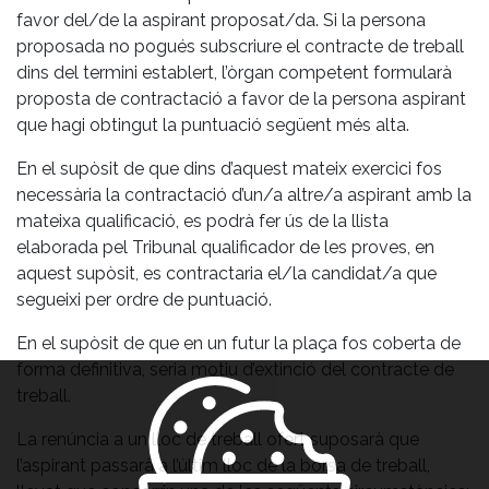
favor del/de la aspirant proposat/da. Si la persona
proposada no pogués subscriure el contracte de treball
dins del termini establert, l’òrgan competent formularà
proposta de contractació a favor de la persona aspirant
que hagi obtingut la puntuació següent més alta.
En el supòsit de que dins d’aquest mateix exercici fos
necessària la contractació d’un/a altre/a aspirant amb la
mateixa qualificació, es podrà fer ús de la llista
elaborada pel Tribunal qualificador de les proves, en
aquest supòsit, es contractaria el/la candidat/a que
segueixi per ordre de puntuació.
En el supòsit de que en un futur la plaça fos coberta de
forma definitiva, seria motiu d’extinció del contracte de
treball.
La renúncia a un lloc de treball ofert suposarà que
l’aspirant passarà a l’últim lloc de la borsa de treball,