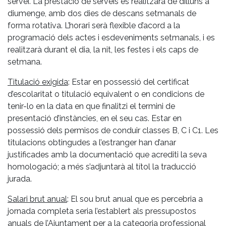
servei. La prestació de serveis es realitzarà de dilluns a
diumenge, amb dos dies de descans setmanals de
forma rotativa. L’horari serà flexible d’acord a la
programació dels actes i esdeveniments setmanals, i es
realitzarà durant el dia, la nit, les festes i els caps de
setmana.
Titulació exigida
: Estar en possessió del certificat
d’escolaritat o titulació equivalent o en condicions de
tenir-lo en la data en que finalitzi el termini de
presentació d’instàncies, en el seu cas. Estar en
possessió dels permisos de conduir classes B, C i C1. Les
titulacions obtingudes a l’estranger han d’anar
justificades amb la documentació que acrediti la seva
homologació; a més s’adjuntarà al títol la traducció
jurada.
Salari brut anual
: El sou brut anual que es percebria a
jornada completa seria l’establert als pressupostos
anuals de l’Ajuntament per a la categoria professional