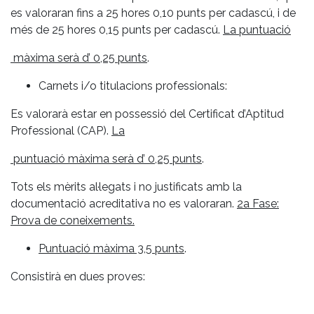
es valoraran fins a 25 hores 0,10 punts per cadascú, i de
més de 25 hores 0,15 punts per cadascú.
La puntuació
màxima serà d’ 0,25 punts
.
Carnets i/o titulacions professionals:
Es valorarà estar en possessió del Certificat d’Aptitud
Professional (CAP).
La
puntuació màxima serà d’ 0,25 punts
.
Tots els mèrits al·legats i no justificats amb la
documentació acreditativa no es valoraran.
2a Fase:
Prova de coneixements.
Puntuació màxima 3,5 punts
.
Consistirà en dues proves: